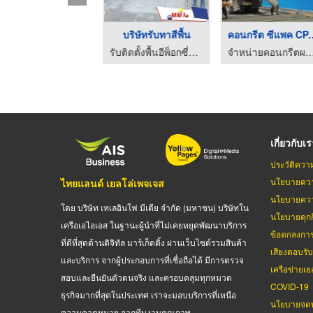
ไฟฉาย ไฟกู้ภัยฉุกเฉิ ...
บริษัทรับทาสีพื้น
คอนกรีต ซีแพ
อีพ็อกซี่ สินค้าอุตสาหกรรม อุปกรณ์เซฟตี้ - แปซิฟิก แอนด์ ไฟร์ เออีซี
รับติดตั้งพื้นอีพ็อกซี่พียู - แมทท์ เคมมี่
จำหน่ายคอนกรีตผสมเสร็จ รถปูน
เกี่ยวกับเ
ประวัติควา
นโยบายควา
ไทยแลนด์ เยลโล่เพจเจส
นโยบายควา
โดย บริษัท เทเลอินโฟ มีเดีย จำกัด (มหาชน) บริษัทใน
นโยบายคุกกี
เครือเอไอเอส ในฐานะผู้นำที่ไม่เคยหยุดพัฒนาบริการ
ข้อตกลงกา
ที่ดีที่สุดด้านดิจิทัล มาร์เก็ตติ้ง ผ่านเว็บไซต์รวมสินค้า
เสียงตอบรั
และบริการ จากผู้ประกอบการที่เชื่อถือได้ มีการตรวจ
เครือข่ายเย
สอบและยืนยันตัวตนจริง และครอบคลุมทุกหมวด
COVID-19
ธุรกิจมากที่สุดในประเทศ เราจะมอบบริการที่เหนือ
นโยบายจดท
ความคาดหมาย จากทีมงานคุณภาพ