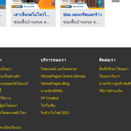
ค CPAC S ...
เสาเข็มกดไมโครไพล์ซ่ ...
ซ่อม คอนกรีตแตกร้าว
ซ่อมอาคา
กรุงเทพ
ซ่อมพื้นบ้านทรุด คอนกรีตแตกร้าว ปทุมธานี
ซ่อมพื้นบ้านทรุด คอนกรีตแตกร้าว ปทุมธานี
รา
บริการของเรา
ติดต่อเรา
มเป็นมา
ไทยแลนด์ เยลโล่เพจเจส
ทีมที่ปรึกษาโฆษณา
มเป็นส่วนตัว
YellowPages Online Service
โฆษณากับเรา
มปลอดภัยไซเบอร์
YellowPages Blog
ฝ่ายบริการลูกค้าสัมพั
้
นามบัตรดิจิทัล
วิธีการชำระเงิน
รใช้งาน
YP Chatbot
บผู้ลงโฆษณา
โปรโมชั่น
ลโล่เพจเจสทั่วโลก
รับทำเว็บไซต์ SEO
ะเบียนโดเมน