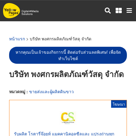
ข้าม
ไป
ยัง
เนื้อหา
หลัก
หน้าแรก
> บริษัท พงศกรผลิตภัณฑ์วัสดุ จำกัด
หากคุณเป็นเจ้าของกิจการนี้ ติดต่อรับส่วนลดพิเศษ! เพื่อจัด
ทำเว็บไซต์
บริษัท พงศกรผลิตภัณฑ์วัสดุ จำกัด
หมวดหมู่ :
ขายส่งและผู้ผลิตดินขาว
โฆษณา
รับผลิต โรตารี่จ๊อยท์ แมคคานิคอลซีลและ แปรงถ่านทุก