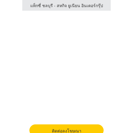
เหมาแท็กซี่ จองแท็กซี่ เรียกแท็กซี่ รถตู้ ไปต่างจังหวัด ไปทั่วไทย รับ-ส่งสนามบินทั่วประเทศ มีรถให้บริการตลอด 24 ชั่วโมง
แท็กซี่ ชลบุรี - สหกิจ ยูเนียน อินเตอร์กรุ๊ป
ติดต่อลงโฆษณา