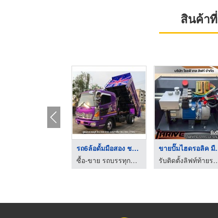
สินค้า
ฝาข้างรถบรรทุก
เหล็กกันชนข้างรถบรรท ...
อะไหล่รถแบ็ค
โรงงานตัดพับเหล็ก - วี.เอช.ซี สตีลลิ่ง
โรงงานตัดพับเหล็ก - วี.เอช.ซี สตีลลิ่ง
จำหน่ายอะไห