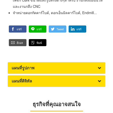
เพชร CBN ขนาดและรูปทรงต่างๆสำหรับ งานกลึงแมนนวล
และงานกลึง CNC
จำหน่ายดอกกัดคาร์ไบด์, ดอกเอ็นมิลคาร์ไบด์, Endmill...
แชร์
แชร์
Tweet
แชร์
อีเมล
พิมพ์
แผนที่รูปภาพ
แผนที่ดิจิทัล
ธุรกิจที่คุณอาจสนใจ