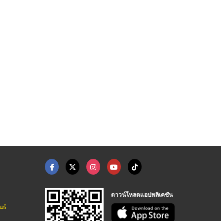
HOT
HOT
จำหน่ายและบริการติดต ...
รับจัดงานประชุม อบรม ...
ติดตั้งจอ LED ภายในห ...
จำหน่ายอุปกรณ์ติดตั้งโปรเจคเตอร์ ทุกระบบ
รับจัดคอนเสิร์ต อีเวนท์ ออแกไนซ์ครบวงจร - ดี โบรซิส เซเลเบชั่น
จำหน่ายอุปกรณ์ ติดตั้งจอ LED ทุกระบบ - เอส เอส มีเดีย 888
ดาวน์โหลดแอปพลิเคชัน
นธ์