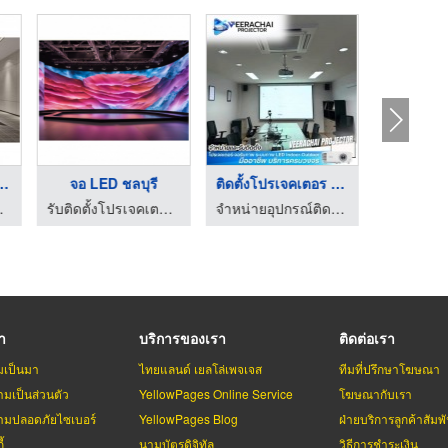
วอินห้องประ ...
จอ LED ชลบุรี
ติดตั้งโปรเจคเตอร Vi ...
ชาโปรซอฟท์
รับติดตั้งโปรเจคเตอร์ - ชิชาโปรซอฟท์
จำหน่ายอุปกรณ์ติดตั้งโปรเจคเตอร์ ทุกระบบ
รา
บริการของเรา
ติดต่อเรา
มเป็นมา
ไทยแลนด์ เยลโล่เพจเจส
ทีมที่ปรึกษาโฆษณา
มเป็นส่วนตัว
YellowPages Online Service
โฆษณากับเรา
มปลอดภัยไซเบอร์
YellowPages Blog
ฝ่ายบริการลูกค้าสัมพั
้
นามบัตรดิจิทัล
วิธีการชำระเงิน