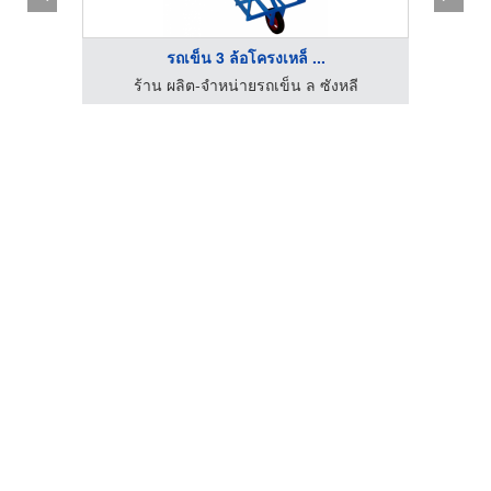
รถเข็น 3 ล้อโครงเหล็ ...
ลี
ร้าน ผลิต-จำหน่ายรถเข็น ล ซังหลี
ร