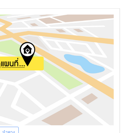
นำทาง