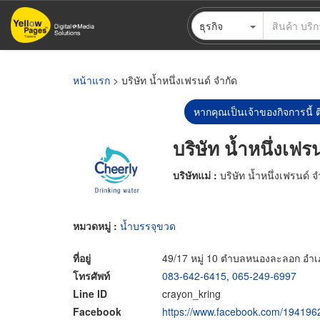
ข้าม
ธุรกิจ
ไป
ยัง
เนื้อหา
หลัก
หน้าแรก
> บริษัท น้ำหนึ่งเฟรนด์ จำกัด
หากคุณเป็นเจ้าของกิจการนี้ ต
บริษัท น้ำหนึ่งเฟร
บริษัทแม่ :
บริษัท น้ำหนึ่งเฟรนด์ จ
หมวดหมู่ :
น้ำบรรจุขวด
ที่อยู่
49/17 หมู่ 10 ตำบลหนองละลอก อำเ
โทรศัพท์
083-642-6415
,
065-249-6997
Line ID
crayon_kring
Facebook
https://www.facebook.com/19419