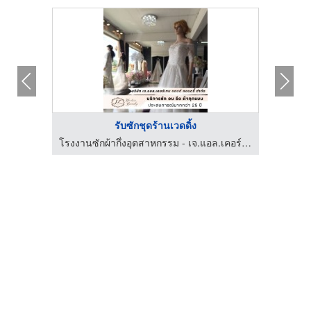
รับซักชุดร้านเวดดิ้ง
ร้านขายส่งผ้าดิบ ผ้าสำลี และผ้าชนิดอื่นๆ กรุงเทพ เลิศวาณิชย์เท็กซ์ไทล์
โรงงานซักผ้ากึ่งอุตสาหกรรม - เจ.แอล.เคอร์เทน แอนด์ ลอนดรี้