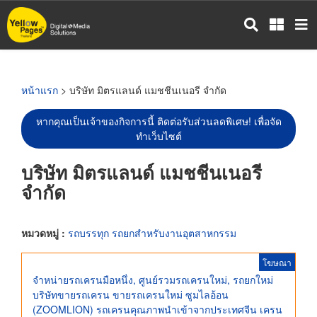
ข้าม
ไป
ยัง
เนื้อหา
หลัก
หน้าแรก
> บริษัท มิตรแลนด์ แมชชีนเนอรี จำกัด
หากคุณเป็นเจ้าของกิจการนี้ ติดต่อรับส่วนลดพิเศษ! เพื่อจัด
ทำเว็บไซต์
บริษัท มิตรแลนด์ แมชชีนเนอรี
จำกัด
หมวดหมู่ :
รถบรรทุก รถยกสำหรับงานอุตสาหกรรม
โฆษณา
จำหน่ายรถเครนมือหนึ่ง, ศูนย์รวมรถเครนใหม่, รถยกใหม่
บริษัทขายรถเครน ขายรถเครนใหม่ ซูมไลอ้อน
(ZOOMLION) รถเครนคุณภาพนำเข้าจากประเทศจีน เครน