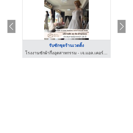
รับซักชุดร้านเวดดิ้ง
ร้านขายส่งผ้าดิบ ผ้าสำลี และผ้าชนิดอื่นๆ กรุงเทพ เลิศวาณิชย์เท็กซ์ไทล์
โรงงานซักผ้ากึ่งอุตสาหกรรม - เจ.แอล.เคอร์เทน แอนด์ ลอนดรี้