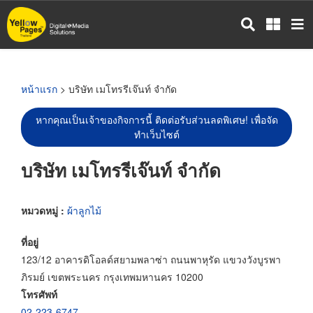
ข้าม
ไป
ยัง
เนื้อหา
หลัก
หน้าแรก
> บริษัท เมโทรรีเจ๊นท์ จำกัด
หากคุณเป็นเจ้าของกิจการนี้ ติดต่อรับส่วนลดพิเศษ! เพื่อจัด
ทำเว็บไซต์
บริษัท เมโทรรีเจ๊นท์ จำกัด
หมวดหมู่ :
ผ้าลูกไม้
ที่อยู่
123/12 อาคารดิโอลด์สยามพลาซ่า ถนนพาหุรัด แขวงวังบูรพา
ภิรมย์ เขตพระนคร กรุงเทพมหานคร 10200
โทรศัพท์
02-223-6747