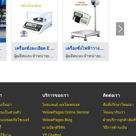
าหกรร ...
เครื่องชั่งละเอียด E ...
เครื่องชั่งไฟฟ้าวางพ ...
ptical Sorter
ผู้ผลิตและจำหน่ายเครื่องชั่ง - ห้างง่วนไช่หลี
ผู้ผลิตและจำหน่ายเครื่องชั่ง - ห้างง่วนไช่หลี
รา
บริการของเรา
ติดต่อเรา
มเป็นมา
ไทยแลนด์ เยลโล่เพจเจส
ทีมที่ปรึกษาโฆษณา
มเป็นส่วนตัว
YellowPages Online Service
โฆษณากับเรา
มปลอดภัยไซเบอร์
YellowPages Blog
ฝ่ายบริการลูกค้าสัมพั
้
นามบัตรดิจิทัล
วิธีการชำระเงิน
รใช้งาน
YP Chatbot