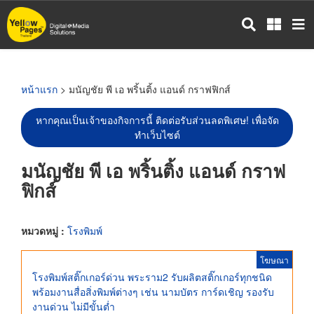
ข้าม
ไป
ยัง
เนื้อหา
หลัก
หน้าแรก
> มนัญชัย พี เอ พริ้นติ้ง แอนด์ กราฟฟิกส์
หากคุณเป็นเจ้าของกิจการนี้ ติดต่อรับส่วนลดพิเศษ! เพื่อจัด
ทำเว็บไซต์
มนัญชัย พี เอ พริ้นติ้ง แอนด์ กราฟ
ฟิกส์
หมวดหมู่ :
โรงพิมพ์
โฆษณา
โรงพิมพ์สติ๊กเกอร์ด่วน พระราม2 รับผลิตสติ๊กเกอร์ทุกชนิด
พร้อมงานสื่อสิ่งพิมพ์ต่างๆ เช่น นามบัตร การ์ดเชิญ รองรับ
งานด่วน ไม่มีขั้นต่ำ