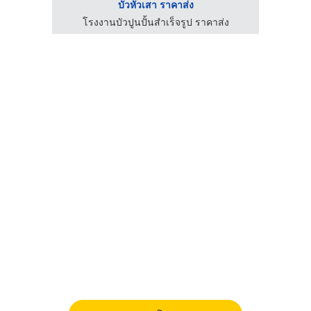
บัวหัวเสา ราคาส่ง
่ง
โรงงานบัวปูนปั้นสำเร็จรูป ราคาส่ง
โ