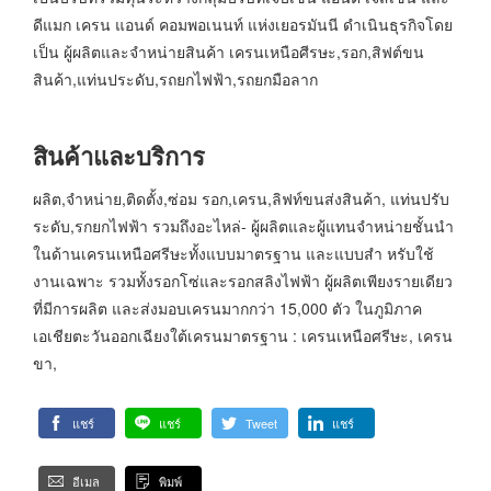
ดีแมก เครน แอนด์ คอมพอเนนท์ แห่งเยอรมันนี ดำเนินธุรกิจโดย
เป็น ผู้ผลิตและจำหน่ายสินค้า เครนเหนือศีรษะ,รอก,สิฟต์ขน
สินค้า,แท่นประดับ,รถยกไฟฟ้า,รถยกมือลาก
สินค้าและบริการ
ผลิต,จำหน่าย,ติดตั้ง,ซ่อม รอก,เครน,ลิฟท์ขนส่งสินค้า, แท่นปรับ
ระดับ,รกยกไฟฟ้า รวมถึงอะไหล่- ผู้ผลิตและผู้แทนจำหน่ายชั้นนำ
ในด้านเครนเหนือศรีษะทั้งแบบมาตรฐาน และแบบสำ หรับใช้
งานเฉพาะ รวมทั้งรอกโซ่และรอกสลิงไฟฟ้า ผู้ผลิตเพียงรายเดียว
ที่มีการผลิต และส่งมอบเครนมากกว่า 15,000 ตัว ในภูมิภาค
เอเชียตะวันออกเฉียงใต้เครนมาตรฐาน : เครนเหนือศรีษะ, เครน
ขา,
แชร์
แชร์
Tweet
แชร์
อีเมล
พิมพ์