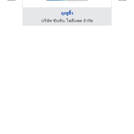
ถุงหูหิ้ว
บริษัท ซันซัน โพลีแพค จำกัด