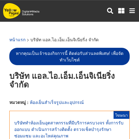
ข้าม
ไป
ยัง
เนื้อหา
หลัก
หน้าแรก
> บริษัท แอล.ไอ.เอ็ม.เอ็นจิเนียริ่ง จำกัด
หากคุณเป็นเจ้าของกิจการนี้ ติดต่อรับส่วนลดพิเศษ! เพื่อจัด
ทำเว็บไซต์
บริษัท แอล.ไอ.เอ็ม.เอ็นจิเนียริ่ง
จำกัด
หมวดหมู่ :
ห้องเย็นสำเร็จรูปและอุปกรณ์
โฆษณา
บริษัททำห้องเย็นอุตสาหกรรมที่มีบริการครบวงจร ทั้งการรับ
ออกแบบ ดำเนินการสร้างติดตั้ง ตรวจเช็คบำรุงรักษา
ซ่อมแซม และอะไหล่คุณภาพ