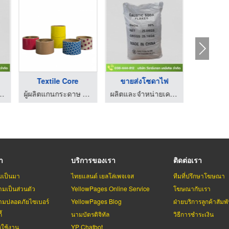
Textile Core
ขายส่งโซดาไฟ
คมีภัณฑ์ระบบ Boiler ระบบ RO
ผู้ผลิตแกนกระดาษ และกระดาษฉากเข้ามุม
ผลิตและจำหน่ายเคมีภัณฑ์ระบบ Boiler ระบบ RO
รา
บริการของเรา
ติดต่อเรา
มเป็นมา
ไทยแลนด์ เยลโล่เพจเจส
ทีมที่ปรึกษาโฆษณา
มเป็นส่วนตัว
YellowPages Online Service
โฆษณากับเรา
มปลอดภัยไซเบอร์
YellowPages Blog
ฝ่ายบริการลูกค้าสัมพั
้
นามบัตรดิจิทัล
วิธีการชำระเงิน
รใช้งาน
YP Chatbot