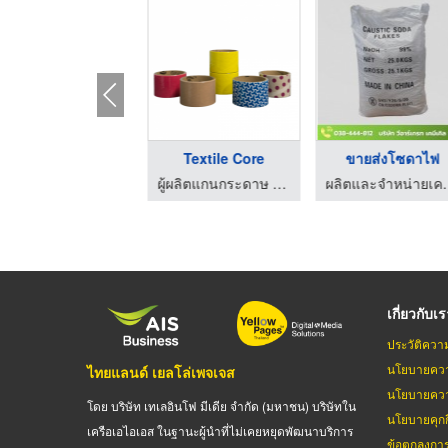
ขายส่งโซดาไฟ
Textile Core
ขายส่งโซดาไฟ
ผลิตและจำหน่ายเคมีภัณฑ์ระบบ Boiler ระบบ RO
ผู้ผลิตแกนกระดาษ และกระดาษฉากเข้ามุม
ผลิตและจำหน่ายเ
เกี่ยวกับเ
ประวัติควา
นโยบายควา
ไทยแลนด์ เยลโล่เพจเจส
นโยบายควา
โดย บริษัท เทเลอินโฟ มีเดีย จำกัด (มหาชน) บริษัทใน
นโยบายคุกกี
เครือเอไอเอส ในฐานะผู้นำที่ไม่เคยหยุดพัฒนาบริการ
ข้อตกลงกา