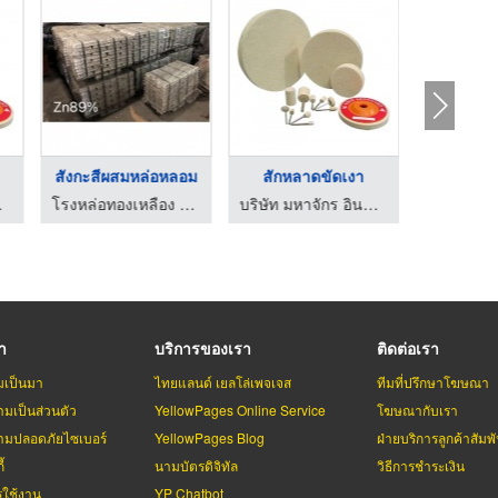
สังกะสีผสมหล่อหลอม
สักหลาดขัดเงา
ส์ จำกัด
โรงหล่อทองเหลือง ช ไทยรุ่งเรืองโลหะภัณฑ์
บริษัท มหาจักร อินดัสเตรียลบรัชส์ จำกัด
รา
บริการของเรา
ติดต่อเรา
มเป็นมา
ไทยแลนด์ เยลโล่เพจเจส
ทีมที่ปรึกษาโฆษณา
มเป็นส่วนตัว
YellowPages Online Service
โฆษณากับเรา
มปลอดภัยไซเบอร์
YellowPages Blog
ฝ่ายบริการลูกค้าสัมพั
้
นามบัตรดิจิทัล
วิธีการชำระเงิน
รใช้งาน
YP Chatbot