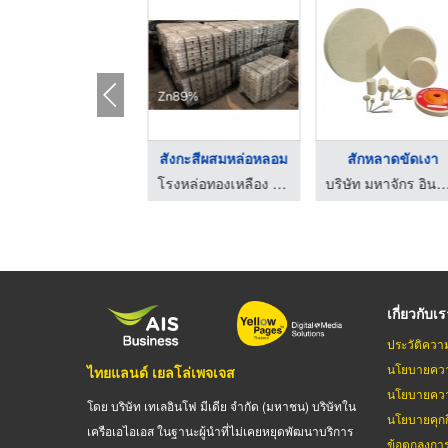
สักหลาดขัดเงา
สังกะสีผสมหล่อหลอม
สักหลาดขัดเงา
บริษัท มหาจักร อินดัสเตรียลบรัชส์ จำกัด
โรงหล่อทองเหลือง ช ไทยรุ่งเรืองโลหะภัณฑ์
บริษัท มหาจักร อินดัสเตรียลบรัช
เกี่ยวกับเ
ประวัติควา
นโยบายควา
ไทยแลนด์ เยลโล่เพจเจส
นโยบายควา
โดย บริษัท เทเลอินโฟ มีเดีย จำกัด (มหาชน) บริษัทใน
นโยบายคุกกี
เครือเอไอเอส ในฐานะผู้นำที่ไม่เคยหยุดพัฒนาบริการ
ข้อตกลงกา