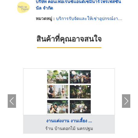
บริษัท คอนเฟอเรนซ์แอนด์เซมินาร์โพรเฟสซัน
นัล จำกัด
หมวดหมู่ :
บริการรับจัดและให้เช่าอุปกรณ์งานเลี้ยงและงานพิธี
สินค้าที่คุณอาจสนใจ
งานแต่งงาน งานเลี้ยง ...
MC Inky MC for events MC in English พิธีกรรับจ้าง พิธีกรมืออาชีพ รับงานพิธีกรสองภาษา พิธีกรงานอีเว้นท์ภาษาอังกฤษ
ร้าน บ้านดอกไม้ นครปฐม