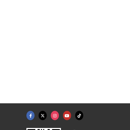
ย อุดรธานี
อุปกรณ์ช่างก่อสร้าง&nbsp; ...
โรยตัวซ่อมรอยร้าวอาค ...
ขายอุปกรณ์ดับเพลิง บิ๊ก แชมป์ อุดรธานี
ร้านวัสดุก่อสร้างครบวงจร สาย2 - VST HOME MART
บริษัทรับทำกันรั่วซึม - แมทท์เคมมี่