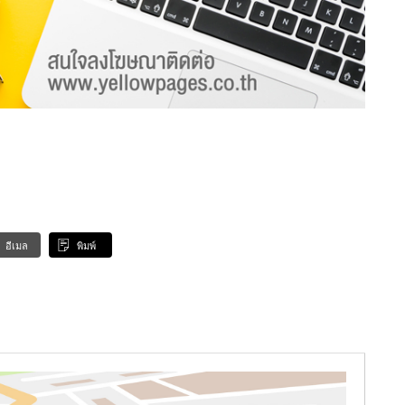
อีเมล
พิมพ์