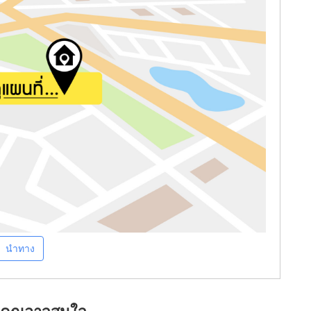
นำทาง