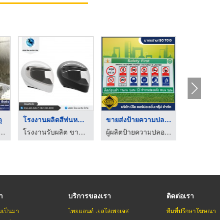
ุ
โรงงานผลิตสีพ่นหมวกก ...
ขายส่งป้ายความปลอดภั ...
ชุดนิรภั
พ่นสีอุตสาหกรรม - แสงทองโคทติ้ง
โรงงานรับผลิต ขายส่งสีอุตสาหกรรม ไทยยงซิง
ผู้ผลิตป้ายความปลอดภัย - นีโอ คอร์ปอเรชั่น กรุ๊ป
รา
บริการของเรา
ติดต่อเรา
มเป็นมา
ไทยแลนด์ เยลโล่เพจเจส
ทีมที่ปรึกษาโฆษณา