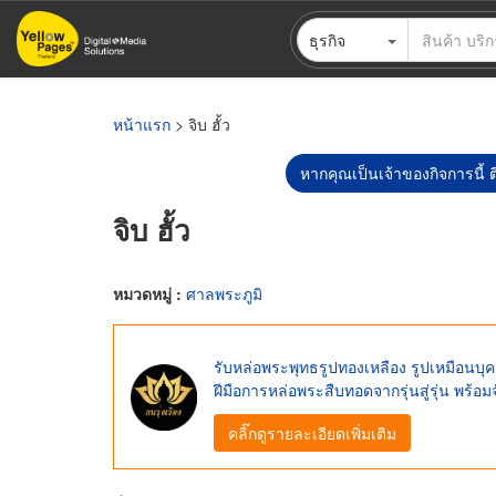
ข้าม
ธุรกิจ
ไป
ยัง
เนื้อหา
หลัก
หน้าแรก
> จิบ ฮั้ว
หากคุณเป็นเจ้าของกิจการนี้ ต
จิบ ฮั้ว
หมวดหมู่ :
ศาลพระภูมิ
รับหล่อพระพุทธรูปทองเหลือง รูปเหมือนบุค
ฝีมือการหล่อพระสืบทอดจากรุ่นสู่รุ่น พร้อม
คลิ๊กดูรายละเอียดเพิ่มเติม