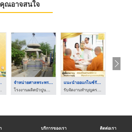
ที่คุณอาจสนใจ
ตั้งศา ...
จำหน่ายศาลพระพรหม
แนะนำออแกไนซ์รับจัดง ...
พ - ธรรมประทีป
โรงงานผลิตบัวปูนสำเร็จ งานปูนปั้นแบบตามสั่ง นนทศิลป์
รับจัดงานทำบุญครบวงจร ระดับพรีเมี่ยม - บริษัททำบุญ999
รา
บริการของเรา
ติดต่อเรา