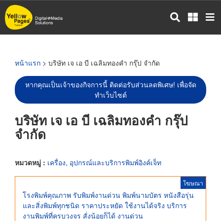
ข้าม
ไป
ยัง
เนื้อหา
หลัก
หน้าแรก
> บริษัท เจ เอ บี เฉลิมทองคำ กรุ๊ป จำกัด
หากคุณเป็นเจ้าของกิจการนี้ ติดต่อรับส่วนลดพิเศษ! เพื่อจัด
ทำเว็บไซต์
บริษัท เจ เอ บี เฉลิมทองคำ กรุ๊ป
จำกัด
หมวดหมู่ :
เครื่อง, อุปกรณ์และบริการพิมพ์อิงค์เจ็ท
โฆษณา
โรงพิมพ์คุณภาพ รับพิมพ์งานด่วน พิมพ์นามบัตร หนังสือรุ่น
และสิ่งพิมพ์ทุกชนิด ราคาประหยัด ใช้งานได้จริง บริการ
งานพิมพ์ที่ครบวงจร สั่งน้อยก็ได้ งานด่วน