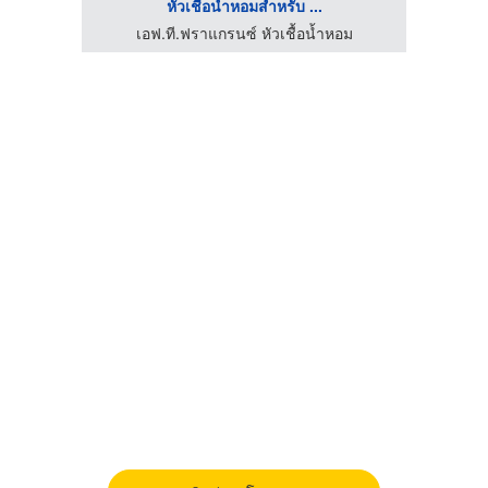
หัวเชื้อน้ำหอมสำหรับ ...
ม
เอฟ.ที.ฟราแกรนซ์ หัวเชื้อน้ำหอม