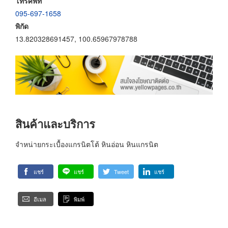
โทรศัพท์
095-697-1658
พิกัด
13.820328691457, 100.65967978788
สินค้าและบริการ
จำหน่ายกระเบื้องแกรนิตโต้ หินอ่อน หินแกรนิต
แชร์
แชร์
Tweet
แชร์
อีเมล
พิมพ์