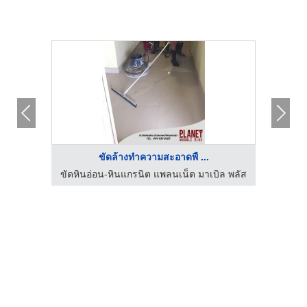
ขัดล้างทำความสะอาดพื ...
ิล พลัส
ขัดหินอ่อน-หินแกรนิต แพลนเน็ต มาเบิล พลัส
ขัดหิน