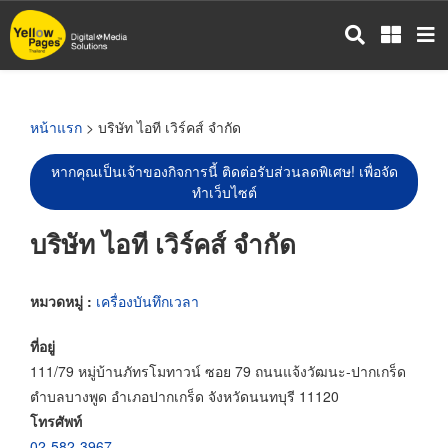
ข้าม
ไป
ยัง
เนื้อหา
หลัก
หน้าแรก
> บริษัท ไอที เวิร์คส์ จำกัด
หากคุณเป็นเจ้าของกิจการนี้ ติดต่อรับส่วนลดพิเศษ! เพื่อจัด
ทำเว็บไซต์
บริษัท ไอที เวิร์คส์ จำกัด
หมวดหมู่ :
เครื่องบันทึกเวลา
ที่อยู่
111/79 หมู่บ้านภัทรโมทาวน์ ซอย 79 ถนนแจ้งวัฒนะ-ปากเกร็ด
ตำบลบางพูด อำเภอปากเกร็ด จังหวัดนนทบุรี 11120
โทรศัพท์
02-582-3967