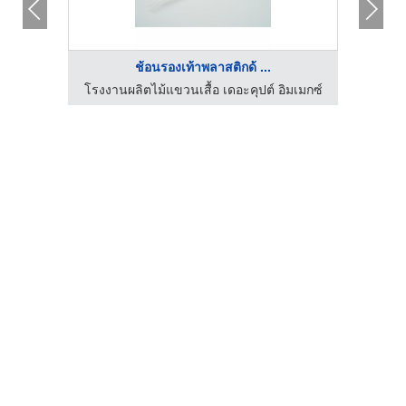
ช้อนรองเท้าพลาสติกด้ ...
ลีโฟม
โรงงานผลิตไม้แขวนเสื้อ เดอะคุปต์ อิมเมกซ์
โรงงา