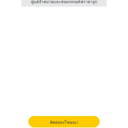
าถูก
ศูนย์จำหน่ายและซ่อมรถกอล์ฟราคาถูก
ศูน
ติดต่อลงโฆษณา