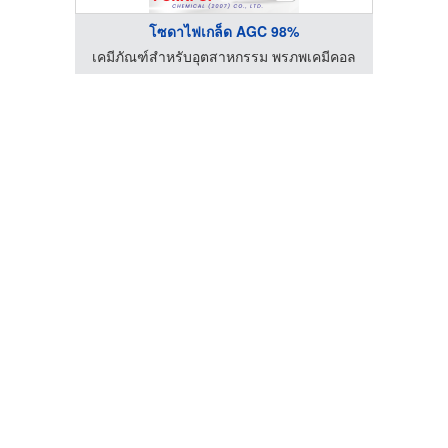
โซดาไฟเกล็ด AGC 98%
คมีคอล
เคมีภัณฑ์สำหรับอุตสาหกรรม พรภพเคมีคอล
เคมีภ