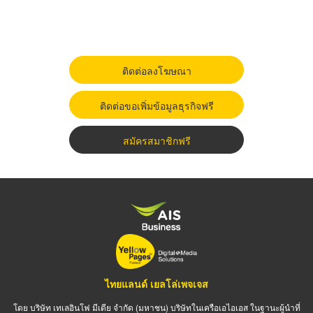
ติดต่อลงโฆษณา
ติดต่อขอเพิ่มข้อมูลธุรกิจฟรี
สมัครสมาชิกฟรี
ไทยแลนด์ เยลโล่เพจเจส
โดย บริษัท เทเลอินโฟ มีเดีย จำกัด (มหาชน) บริษัทในเครือเอไอเอส ในฐานะผู้นำที่