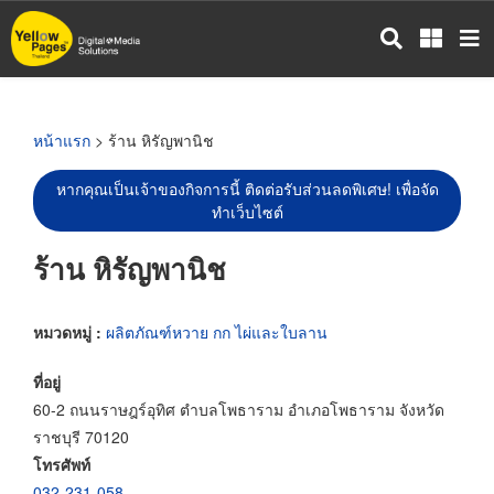
ข้าม
ไป
ยัง
เนื้อหา
หลัก
หน้าแรก
> ร้าน หิรัญพานิช
หากคุณเป็นเจ้าของกิจการนี้ ติดต่อรับส่วนลดพิเศษ! เพื่อจัด
ทำเว็บไซต์
ร้าน หิรัญพานิช
หมวดหมู่ :
ผลิตภัณฑ์หวาย กก ไผ่และใบลาน
ที่อยู่
60-2 ถนนราษฎร์อุทิศ ตำบลโพธาราม อำเภอโพธาราม จังหวัด
ราชบุรี 70120
โทรศัพท์
032-231-058