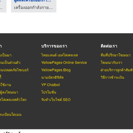
ังกายกลางแจ้ง เดอะวันทอย
เครื่องออกกำลังกายกลางแจ้ง เดอะวันทอย
รา
บริการของเรา
ติดต่อเรา
มเป็นมา
ไทยแลนด์ เยลโล่เพจเจส
ทีมที่ปรึกษาโฆษณา
มเป็นส่วนตัว
YellowPages Online Service
โฆษณากับเรา
มปลอดภัยไซเบอร์
YellowPages Blog
ฝ่ายบริการลูกค้าสัมพั
้
นามบัตรดิจิทัล
วิธีการชำระเงิน
รใช้งาน
YP Chatbot
บผู้ลงโฆษณา
โปรโมชั่น
ลโล่เพจเจสทั่วโลก
รับทำเว็บไซต์ SEO
ะเบียนโดเมน