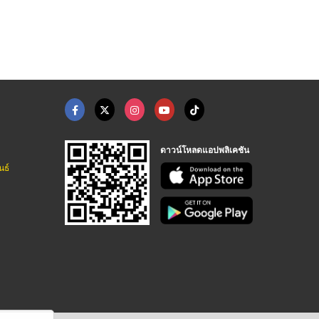
ดาวน์โหลดแอปพลิเคชัน
นธ์