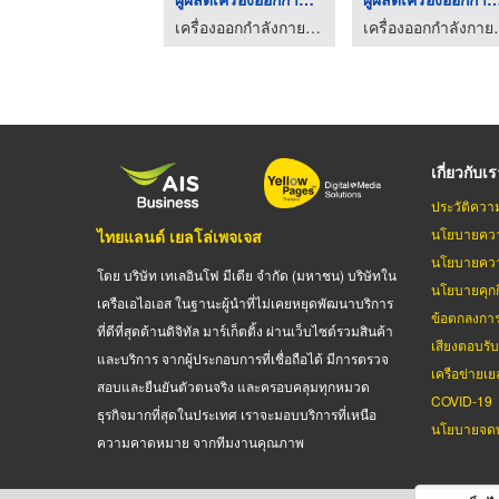
เครื่องออกกำลังกายกลางแจ้ง เดอะวันทอย
เครื่องออกกำล
เกี่ยวกับเ
ประวัติควา
นโยบายควา
ไทยแลนด์ เยลโล่เพจเจส
นโยบายควา
โดย บริษัท เทเลอินโฟ มีเดีย จำกัด (มหาชน) บริษัทใน
นโยบายคุกกี
เครือเอไอเอส ในฐานะผู้นำที่ไม่เคยหยุดพัฒนาบริการ
ข้อตกลงกา
ที่ดีที่สุดด้านดิจิทัล มาร์เก็ตติ้ง ผ่านเว็บไซต์รวมสินค้า
เสียงตอบรั
และบริการ จากผู้ประกอบการที่เชื่อถือได้ มีการตรวจ
เครือข่ายเย
สอบและยืนยันตัวตนจริง และครอบคลุมทุกหมวด
COVID-19
ธุรกิจมากที่สุดในประเทศ เราจะมอบบริการที่เหนือ
นโยบายจดท
ความคาดหมาย จากทีมงานคุณภาพ