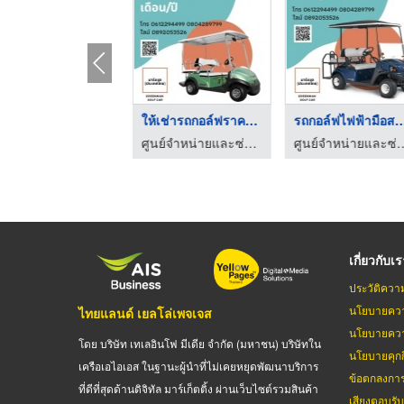
รถกอล์ฟราคาถูก ใกล้ฉ ...
ให้เช่ารถกอล์ฟราคาถู ...
รถกอล์ฟไฟฟ้ามือสอ
ศูนย์จำหน่ายและซ่อมรถกอล์ฟราคาถูก
ศูนย์จำหน่ายและซ่อมรถกอล์ฟราคาถูก
ศูนย์จำหน่ายและซ่อม
เกี่ยวกับเ
ประวัติควา
นโยบายควา
ไทยแลนด์ เยลโล่เพจเจส
นโยบายควา
โดย บริษัท เทเลอินโฟ มีเดีย จำกัด (มหาชน) บริษัทใน
นโยบายคุกกี
เครือเอไอเอส ในฐานะผู้นำที่ไม่เคยหยุดพัฒนาบริการ
ข้อตกลงกา
ที่ดีที่สุดด้านดิจิทัล มาร์เก็ตติ้ง ผ่านเว็บไซต์รวมสินค้า
เสียงตอบรั