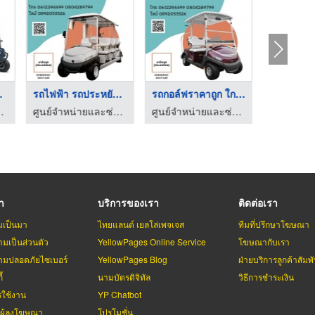
ง ร ...
รถไฟฟ้า รถประหยัดพลั ...
รถกอล์ฟราคาถูก ใกล้ฉ ...
รถกอล์ฟราคาถูก
ศูนย์จำหน่ายและซ่อมรถกอล์ฟราคาถูก
ศูนย์จำหน่ายและซ่อมรถกอล์ฟราคาถูก
รา
บริการของเรา
ติดต่อเรา
มเป็นมา
ไทยแลนด์ เยลโล่เพจเจส
ทีมที่ปรึกษาโฆษณา
มเป็นส่วนตัว
YellowPages Online Service
โฆษณากับเรา
มปลอดภัยไซเบอร์
YellowPages Blog
ฝ่ายบริการลูกค้าสัมพั
้
นามบัตรดิจิทัล
วิธีการชำระเงิน
รใช้งาน
YP Chatbot
บผู้ลงโฆษณา
โปรโมชั่น