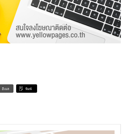
อีเมล
พิมพ์