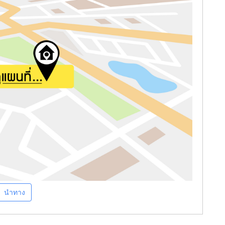
นำทาง