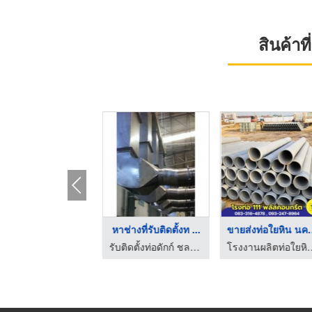
สินค้า
ตัดพับม้วนเหล็ก ใกล้ ...
หาช่างที่รับติดตั้งท ...
ขายส่งท่อใ
ตัดพับเลเซอร์ สมุทรปราการ - เอส ดับเบิ้ลยู ที เอ็นจิเนียริ่ง พาร์ท
รับติดตั้งท่อดักก์ ชลบุรี เค.พี แอนด์ เจ เอ็นจิเนียริ่ง
โรงงานผลิตท่อใยหิน นครปฐม