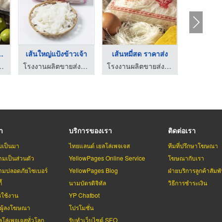
ยวลุยสวน ...
เส้นใหญ่แป้งข้าวเจ้า
เส้นหมี่สด ราคาส่ง
เส้นเล็ก 
้นก๋วยเตี๋ยว ไทยเจริญผล
โรงงานผลิตขายส่งเส้นก๋วยเตี๋ยว ไทยเจริญผล
โรงงานผลิตขายส่งเส้นก๋วยเตี๋ยว ไทยเจริญผล
รา
บริการของเรา
ติดต่อเรา
มเป็นมา
ไทยแลนด์ เยลโล่เพจเจส
ทีมที่ปรึกษาโฆษณา
มเป็นส่วนตัว
YellowPages Online Service
โฆษณากับเรา
มปลอดภัยไซเบอร์
YellowPages Blog
ฝ่ายบริการลูกค้าสัมพั
้
นามบัตรดิจิทัล
วิธีการชำระเงิน
รใช้งาน
YP Chatbot
บผู้ลงโฆษณา
โปรโมชั่น
ลโล่เพจเจสทั่วโลก
รับทำเว็บไซต์ SEO