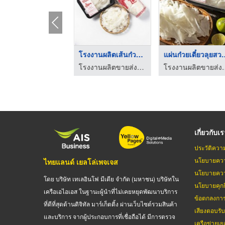
เส้นก๋วยเตี๋ยวราคาส่ ...
โรงงานผลิตเส้นก๋วยเต ...
แผ่นก๋วยเตี๋
โรงงานผลิตขายส่งเส้นก๋วยเตี๋ยว ไทยเจริญผล
โรงงานผลิตขายส่งเส้นก๋วยเตี๋ยว ไทยเจริญผล
โรงงานผลิตขายส่งเส
เกี่ยวกับเ
ประวัติควา
นโยบายควา
ไทยแลนด์ เยลโล่เพจเจส
นโยบายควา
โดย บริษัท เทเลอินโฟ มีเดีย จำกัด (มหาชน) บริษัทใน
นโยบายคุกกี
เครือเอไอเอส ในฐานะผู้นำที่ไม่เคยหยุดพัฒนาบริการ
ข้อตกลงกา
ที่ดีที่สุดด้านดิจิทัล มาร์เก็ตติ้ง ผ่านเว็บไซต์รวมสินค้า
เสียงตอบรั
และบริการ จากผู้ประกอบการที่เชื่อถือได้ มีการตรวจ
เครือข่ายเย