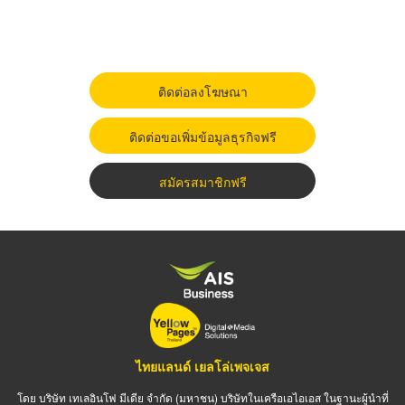
ติดต่อลงโฆษณา
ติดต่อขอเพิ่มข้อมูลธุรกิจฟรี
สมัครสมาชิกฟรี
ไทยแลนด์ เยลโล่เพจเจส
โดย บริษัท เทเลอินโฟ มีเดีย จำกัด (มหาชน) บริษัทในเครือเอไอเอส ในฐานะผู้นำที่