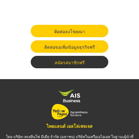
ติดต่อลงโฆษณา
ติดต่อขอเพิ่มข้อมูลธุรกิจฟรี
สมัครสมาชิกฟรี
ไทยแลนด์ เยลโล่เพจเจส
โดย บริษัท เทเลอินโฟ มีเดีย จำกัด (มหาชน) บริษัทในเครือเอไอเอส ในฐานะผู้นำที่