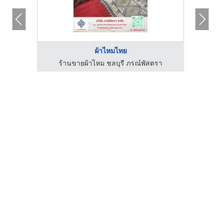
ผ้าไหมไทย
ร้านขายผ้าไหม ชลบุรี ภรณ์พัสตรา
ร