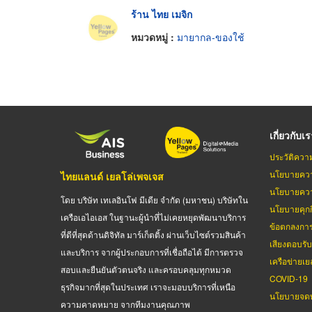
ร้าน ไทย เมจิก
หมวดหมู่ :
มายากล-ของใช้
เกี่ยวกับเ
ประวัติควา
นโยบายควา
ไทยแลนด์ เยลโล่เพจเจส
นโยบายควา
โดย บริษัท เทเลอินโฟ มีเดีย จำกัด (มหาชน) บริษัทใน
นโยบายคุกกี
เครือเอไอเอส ในฐานะผู้นำที่ไม่เคยหยุดพัฒนาบริการ
ข้อตกลงกา
ที่ดีที่สุดด้านดิจิทัล มาร์เก็ตติ้ง ผ่านเว็บไซต์รวมสินค้า
เสียงตอบรั
และบริการ จากผู้ประกอบการที่เชื่อถือได้ มีการตรวจ
เครือข่ายเย
สอบและยืนยันตัวตนจริง และครอบคลุมทุกหมวด
COVID-19
ธุรกิจมากที่สุดในประเทศ เราจะมอบบริการที่เหนือ
นโยบายจดท
ความคาดหมาย จากทีมงานคุณภาพ