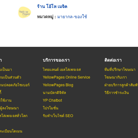
ร้าน โอ้โห เมจิค
หมวดหมู่ :
มายากล-ของใช้
รา
บริการของเรา
ติดต่อเรา
มเป็นมา
ไทยแลนด์ เยลโล่เพจเจส
ทีมที่ปรึกษาโฆษณา
มเป็นส่วนตัว
YellowPages Online Service
โฆษณากับเรา
มปลอดภัยไซเบอร์
YellowPages Blog
ฝ่ายบริการลูกค้าสัมพั
้
นามบัตรดิจิทัล
วิธีการชำระเงิน
รใช้งาน
YP Chatbot
บผู้ลงโฆษณา
โปรโมชั่น
ลโล่เพจเจสทั่วโลก
รับทำเว็บไซต์ SEO
ะเบียนโดเมน