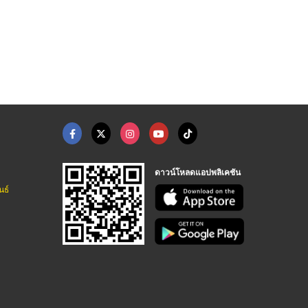
ดาวน์โหลดแอปพลิเคชัน
นธ์