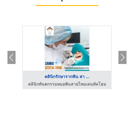
คลินิกรักษารากฟัน สา ...
ัลโฮม
คลินิกทันตกรรมหมอฟันสายไหมเดนทัลโฮม
ร้านตั