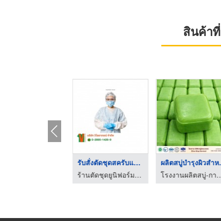
สินค้า
คลินิกรักษารากฟัน สา ...
รับสั่งตัดชุดสครับแพ ...
ผลิตสบู
คลินิกทันตกรรมหมอฟันสายไหมเดนทัลโฮม
ร้านตัดชุดยูนิฟอร์ม โรงงานผลิตชุดยูนิฟอร์ม
โรงงานผลิตสบู่-การอง 