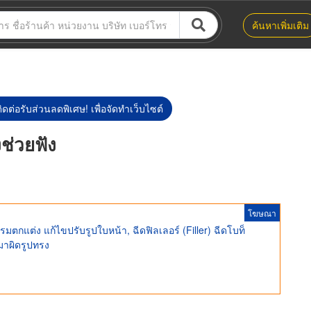
ค้นหาเพิ่มเติม
ิดต่อรับส่วนลดพิเศษ! เพื่อจัดทำเว็บไซต์
งช่วยฟัง
โฆษณา
มตกแต่ง แก้ไขปรับรูปใบหน้า, ฉีดฟิลเลอร์ (Filler) ฉีดโบท็
ำมาผิดรูปทรง