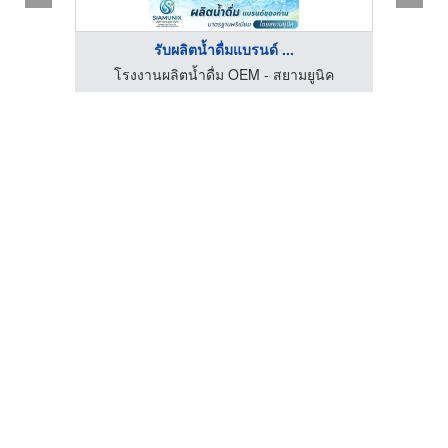
รับผลิตน้ำดื่มแบรนด์ ...
นิค
โรงงานผลิตน้ำดื่ม OEM - สยามยูนิค
โร