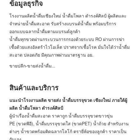
ข้อมูลธุรกิจ
โรงงานผลิตน้ำดื่มเชียงใหม่ น้ำดื่มโพลา ดำรงค์ศิลป์ ผู้ผลิตและ
จำหน่ายน้ำดื่มสะอาด รับสร้างแบรนด์น้ำดื่ม พร้อมบริการ
ออกแบบฉลากน้ำดื่มตามแบรนด์ลูกค้า
น้ำดื่มทุกขวดผ่านกระบวนการกรองด้วยระบบ RO ผ่านการฆ่า
เชื้อด้วยแสงอัลตร้าไวโอเล็ต ปราศจากเชื้อโรค มั่นใจได้ว่าน้ำดื่ม
สะอาด ปลอดภัย มีคุณภาพผ่านมาตรฐาน อย.
ขายปลีก-ขายส่งน้ำดื่ม...
สินค้าและบริการ
แนะนำโรงงานผลิต ขายส่ง น้ำดื่มบรรจุขวด เชียงใหม่
ภายใต้ผู้
ผลิต น้ำดื่มโพลา ดำรงค์ศิลป์
ผู้นำเรื่องน้ำดื่มสะอาด ราคาถูก น้ำดื่มบรรจุขวดขาวขุ่น
PE (ขวดพีอี), น้ำดื่มบรรจุขวดใส (ขวดPET) น้ำถ้วย สำหรับงาน
ต่างๆ น้ำขวดพร้อมติดฉลากโลโก้ ตรายี่ห้อของลูกค้า ราคาเป็น
กันเอง