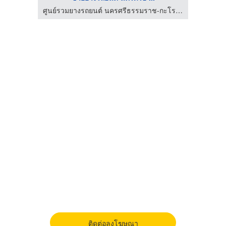
ศูนย์รวมยางรถยนต์ นครศรีธรรมราช-กะโรมยางยนต์
ศูนย์รวมยางรถยนต์ นครศรีธรรมราช-กะโรมยางยนต์
ติดต่อลงโฆษณา