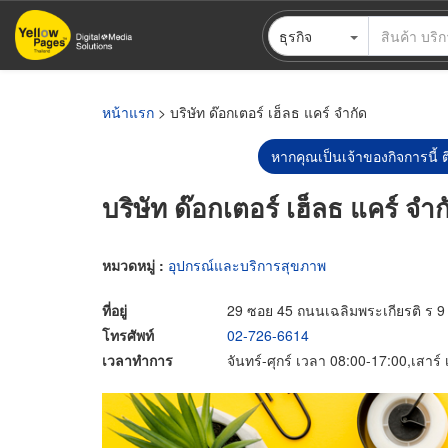
ข้าม
ธุรกิจ
ไป
ยัง
เนื้อหา
หลัก
หน้าแรก
> บริษัท ด๊อกเตอร์ เฮ็ลธ แคร์ จำกัด
หากคุณเป็นเจ้าของกิจการนี้ ต
บริษัท ด๊อกเตอร์ เฮ็ลธ แคร์ จำก
หมวดหมู่ :
อุปกรณ์และบริการสุขภาพ
ที่อยู่
29 ซอย 45 ถนนเฉลิมพระเกียรติ ร
โทรศัพท์
02-726-6614
เวลาทำการ
จันทร์-ศุกร์ เวลา 08:00-17:00,เสาร