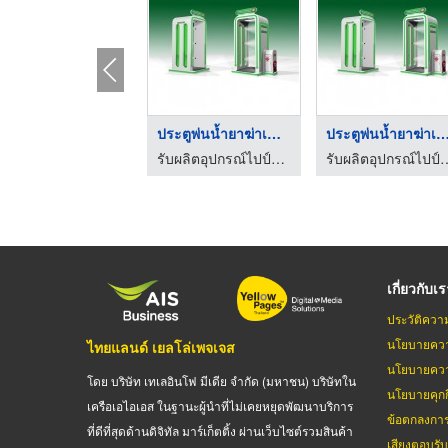
ประตูพ่นน้ำยาฆ่าเชื้ ...
ประตูพ่นน้ำยาฆ่าเชื้ 
รับผลิตอุปกรณ์ไปป์แอนด์จ้อยท์
รับผลิตอุปกรณ์ไปป
เกี่ยวกับเ
ประวัติควา
นโยบายควา
ไทยแลนด์ เยลโล่เพจเจส
นโยบายควา
โดย บริษัท เทเลอินโฟ มีเดีย จำกัด (มหาชน) บริษัทใน
นโยบายคุกกี
เครือเอไอเอส ในฐานะผู้นำที่ไม่เคยหยุดพัฒนาบริการ
ข้อตกลงกา
ที่ดีที่สุดด้านดิจิทัล มาร์เก็ตติ้ง ผ่านเว็บไซต์รวมสินค้า
เสียงตอบรั