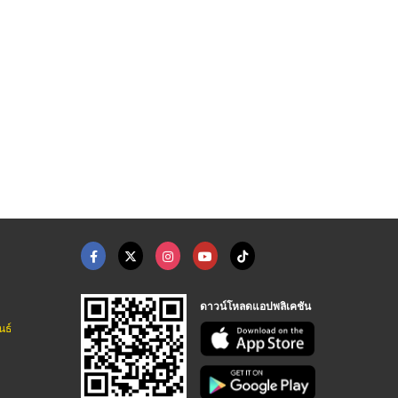
ดาวน์โหลดแอปพลิเคชัน
นธ์