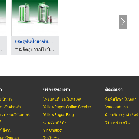
...
ประตูพ่นน้ำยาฆ่าเชื้ ...
์แอนด์จ้อยท์
รับผลิตอุปกรณ์ไปป์แอนด์จ้อยท์
รา
บริการของเรา
ติดต่อเรา
มเป็นมา
ไทยแลนด์ เยลโล่เพจเจส
ทีมที่ปรึกษาโฆษณา
มเป็นส่วนตัว
YellowPages Online Service
โฆษณากับเรา
มปลอดภัยไซเบอร์
YellowPages Blog
ฝ่ายบริการลูกค้าสัมพั
้
นามบัตรดิจิทัล
วิธีการชำระเงิน
รใช้งาน
YP Chatbot
บผู้ลงโฆษณา
โปรโมชั่น