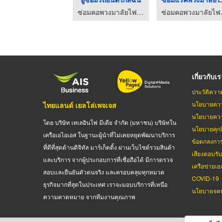
ซ่อมคอพวงมาลัยไฟฟ้า - อู่สิน เซอร์วิส
ซ่อมคอพวงมาลัยไฟฟ้า - อู่สิน เซอร์วิส
ซ่อมคอพว
เกี่ยวกับเ
ประวัติควา
นโยบายควา
ไทยแลนด์ เยลโล่เพจเจส
นโยบายควา
โดย บริษัท เทเลอินโฟ มีเดีย จำกัด (มหาชน) บริษัทใน
นโยบายคุกกี
เครือเอไอเอส ในฐานะผู้นำที่ไม่เคยหยุดพัฒนาบริการ
ข้อตกลงกา
ที่ดีที่สุดด้านดิจิทัล มาร์เก็ตติ้ง ผ่านเว็บไซต์รวมสินค้า
เสียงตอบรั
และบริการ จากผู้ประกอบการที่เชื่อถือได้ มีการตรวจ
เครือข่ายเย
สอบและยืนยันตัวตนจริง และครอบคลุมทุกหมวด
COVID-19
ธุรกิจมากที่สุดในประเทศ เราจะมอบบริการที่เหนือ
นโยบายจดท
ความคาดหมาย จากทีมงานคุณภาพ