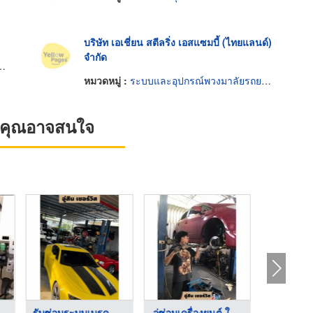
บริษัท เอเชี่ยน สตีลริ่ง เอสแซมบี้ (ไทยแลนด์)
จำกัด
หมวดหมู่ :
ระบบและอุปกรณ์พวงมาลัยรถยนต์
ที่คุณอาจสนใจ
คพวงมาลัยไฟฟ้ ...
รับซ่อมระบบเบรค ABS
อู่ซ่อมเครื่องยนต์ ใ ...