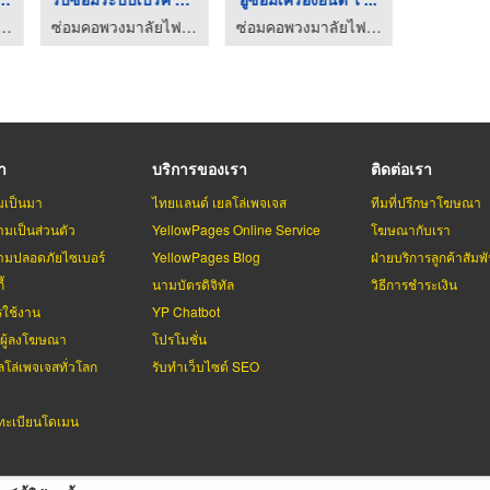
งมาลัยไฟฟ้า - อู่สิน เซอร์วิส
ซ่อมคอพวงมาลัยไฟฟ้า - อู่สิน เซอร์วิส
ซ่อมคอพวงมาลัยไฟฟ้า - อู่สิน เซอร์วิส
รา
บริการของเรา
ติดต่อเรา
มเป็นมา
ไทยแลนด์ เยลโล่เพจเจส
ทีมที่ปรึกษาโฆษณา
มเป็นส่วนตัว
YellowPages Online Service
โฆษณากับเรา
มปลอดภัยไซเบอร์
YellowPages Blog
ฝ่ายบริการลูกค้าสัมพั
้
นามบัตรดิจิทัล
วิธีการชำระเงิน
รใช้งาน
YP Chatbot
บผู้ลงโฆษณา
โปรโมชั่น
ลโล่เพจเจสทั่วโลก
รับทำเว็บไซต์ SEO
ะเบียนโดเมน