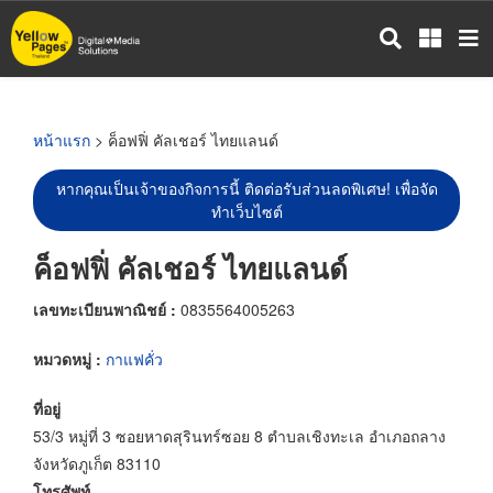
ข้าม
ไป
ยัง
เนื้อหา
หลัก
หน้าแรก
> ค็อฟฟิ่ คัลเชอร์ ไทยแลนด์
หากคุณเป็นเจ้าของกิจการนี้ ติดต่อรับส่วนลดพิเศษ! เพื่อจัด
ทำเว็บไซต์
ค็อฟฟิ่ คัลเชอร์ ไทยแลนด์
เลขทะเบียนพาณิชย์ :
0835564005263
หมวดหมู่ :
กาแฟคั่ว
ที่อยู่
53/3 หมู่ที่ 3 ซอยหาดสุรินทร์ซอย 8 ตำบลเชิงทะเล อำเภอถลาง
จังหวัดภูเก็ต 83110
โทรศัพท์