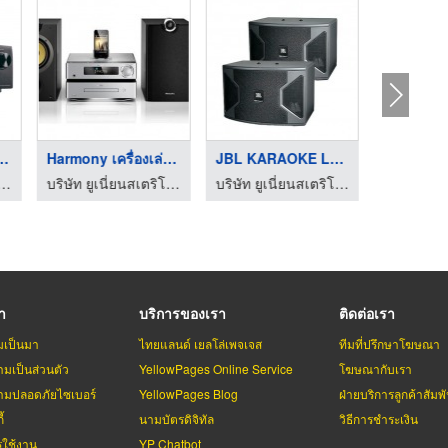
4200W (DENON)
Harmony เครื่องเล่น ...
JBL KARAOKE Loudspea ...
 ยูเนี่ยนสเตริโอ จำกัด
บริษัท ยูเนี่ยนสเตริโอ จำกัด
บริษัท ยูเนี่ยนสเตริโอ จำกัด
รา
บริการของเรา
ติดต่อเรา
มเป็นมา
ไทยแลนด์ เยลโล่เพจเจส
ทีมที่ปรึกษาโฆษณา
มเป็นส่วนตัว
YellowPages Online Service
โฆษณากับเรา
มปลอดภัยไซเบอร์
YellowPages Blog
ฝ่ายบริการลูกค้าสัมพั
้
นามบัตรดิจิทัล
วิธีการชำระเงิน
รใช้งาน
YP Chatbot