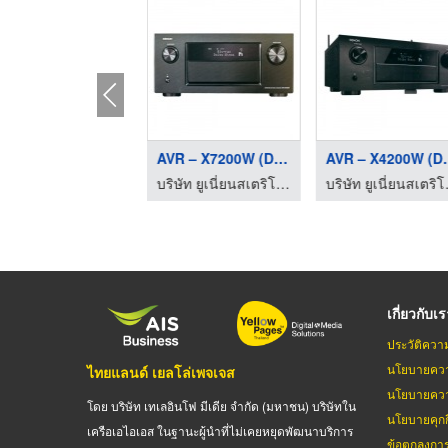
DVD Micro Music Syst ...
AVR – X7200W (DENON)
AVR – X
บริษัท ยูเนี่ยนสเตริโอ จำกัด
บริษัท ยูเนี่ยนสเตริโอ จำกัด
บริษัท
เกี่ยวกับเ
ประวัติควา
นโยบายควา
ไทยแลนด์ เยลโล่เพจเจส
นโยบายควา
โดย บริษัท เทเลอินโฟ มีเดีย จำกัด (มหาชน) บริษัทใน
นโยบายคุกกี
เครือเอไอเอส ในฐานะผู้นำที่ไม่เคยหยุดพัฒนาบริการ
ข้อตกลงกา