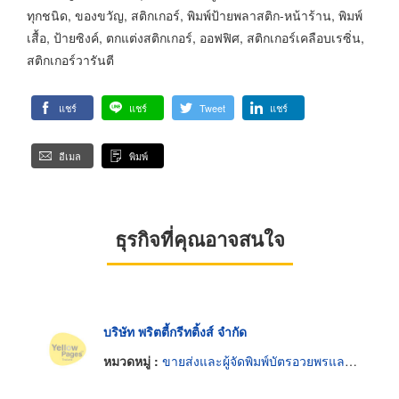
ทุกชนิด, ของขวัญ, สติกเกอร์, พิมพ์ป้ายพลาสติก-หน้าร้าน, พิมพ์
เสื้อ, ป้ายซิงค์, ตกแต่งสติกเกอร์, ออฟฟิศ, สติกเกอร์เคลือบเรซิ่น,
สติกเกอร์วารันตี
แชร์
แชร์
Tweet
แชร์
อีเมล
พิมพ์
ธุรกิจที่คุณอาจสนใจ
บริษัท พริตตี้กรีทติ้งส์ จำกัด
หมวดหมู่ :
ขายส่งและผู้จัดพิมพ์บัตรอวยพรและโปสการ์ด