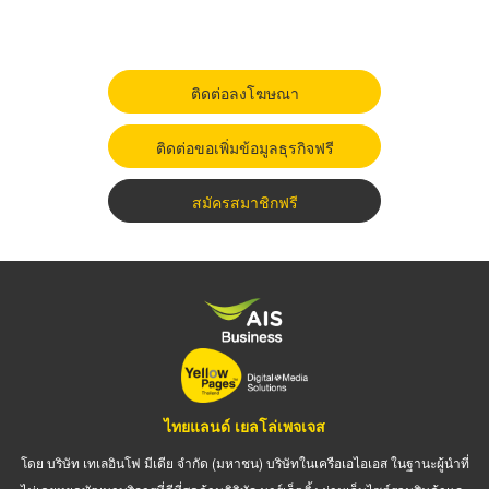
ติดต่อลงโฆษณา
ติดต่อขอเพิ่มข้อมูลธุรกิจฟรี
สมัครสมาชิกฟรี
ไทยแลนด์ เยลโล่เพจเจส
โดย บริษัท เทเลอินโฟ มีเดีย จำกัด (มหาชน) บริษัทในเครือเอไอเอส ในฐานะผู้นำที่