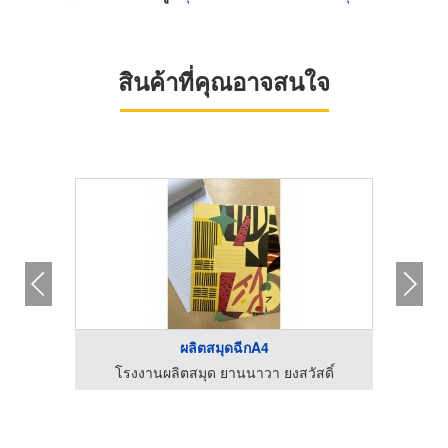
สินค้าที่คุณอาจสนใจ
ผลิตสมุดฉีกA4
ดิ์
โรงงานผลิตสมุด ยานนาวา ยงสวัสดิ์
โร